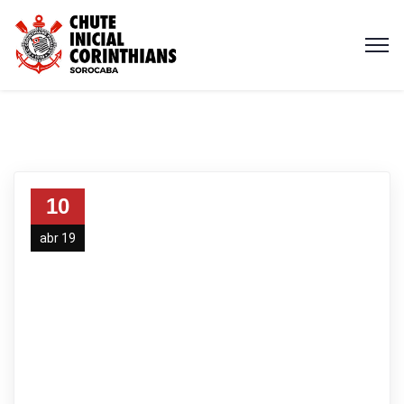
10
abr 19